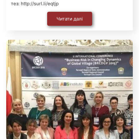
тез: http://surl.li/eqtjp
Читати далі