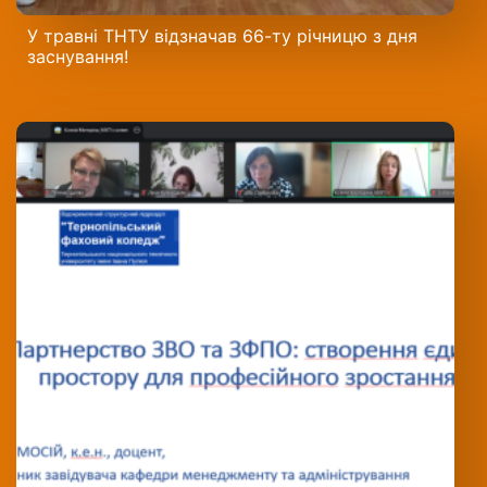
У травні ТНТУ відзначав 66-ту річницю з дня
заснування!