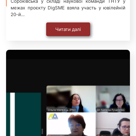
Сороківська у складі наукової команди ТНТУ у
межах проєкту DigSME взяла участь у ювілейній
20-й…
Читати далі