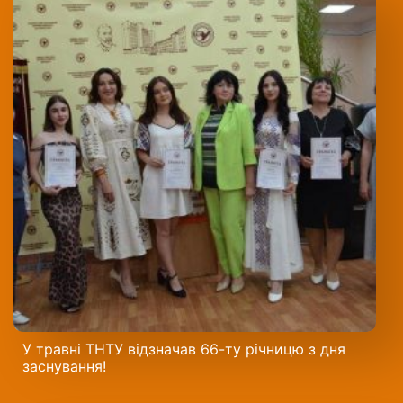
У травні ТНТУ відзначав 66-ту річницю з дня
заснування!