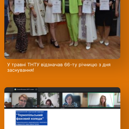
У травні ТНТУ відзначав 66-ту річницю з дня
заснування!