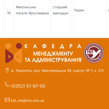
Ямпольська
старший
Право
16.
Наталя Ярославівна
викладач
м. Тернопіль, вул. Микулинецька 46, корпус № 7, к. 215
(0352) 51-97-00
kaf_mk@tntu.edu.ua