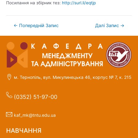
Посилання на збірник тез:
http://surl.li/eqtjp
←
Попередній Запис
Далі Запис
→
м. Тернопіль, вул. Микулинецька 46, корпус № 7, к. 215
(0352) 51-97-00
kaf_mk@tntu.edu.ua
НАВЧАННЯ