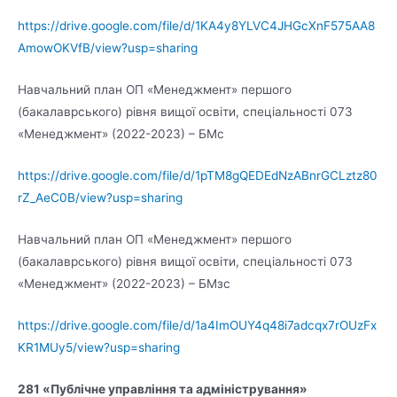
https://drive.google.com/file/d/1KA4y8YLVC4JHGcXnF575AA8
AmowOKVfB/view?usp=sharing
Навчальний план ОП «Менеджмент» першого
(бакалаврського) рівня вищої освіти, спеціальності 073
«Менеджмент» (2022-2023) – БМс
https://drive.google.com/file/d/1pTM8gQEDEdNzABnrGCLztz80
rZ_AeC0B/view?usp=sharing
Навчальний план ОП «Менеджмент» першого
(бакалаврського) рівня вищої освіти, спеціальності 073
«Менеджмент» (2022-2023) – БМзс
https://drive.google.com/file/d/1a4ImOUY4q48i7adcqx7rOUzFx
KR1MUy5/view?usp=sharing
281
«
Публічне управління та адміністрування
»