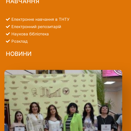
НАВЧАННЯ
Електронне навчання в ТНТУ
Електронний репозитарій
Наукова бібліотека
Розклад
НОВИНИ