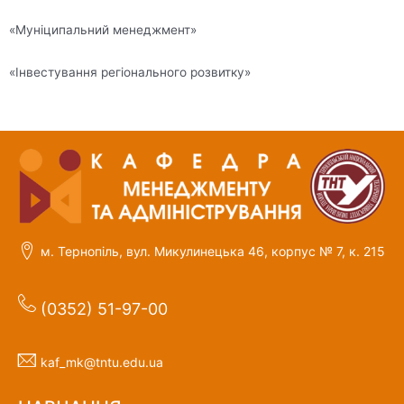
«Муніципальний менеджмент»
«Інвестування регіонального розвитку»
м. Тернопіль, вул. Микулинецька 46, корпус № 7, к. 215
(0352) 51-97-00
kaf_mk@tntu.edu.ua