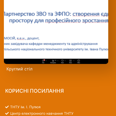
Круглий стіл
КОРИСНІ ПОСИЛАННЯ
ТНТУ ім. І. Пулюя
Центр електронного навчання ТНТУ