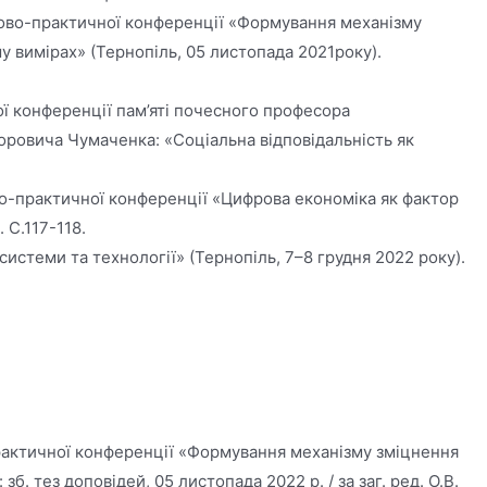
ауково-практичної конференції «Формування механізму
 вимірах» (Тернопіль, 05 листопада 2021року).
ої конференції пам’яті почесного професора
оровича Чумаченка: «Соціальна відповідальність як
ово-практичної конференції «Цифрова економіка як фактор
 С.117-118.
системи та технології» (Тернопіль, 7–8 грудня 2022 року).
-практичної конференції «Формування механізму зміцнення
 тез доповідей, 05 листопада 2022 р. / за заг. ред. О.В.