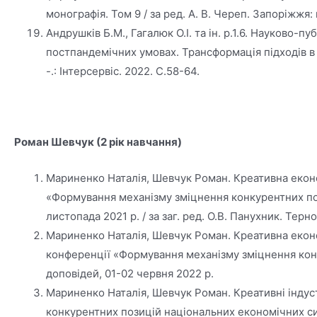
монографія. Том 9 / за ред. А. В. Череп. Запоріжжя
Андрушків Б.М., Гагалюк О.І. та ін. р.1.6. Науков
постпандемічних умовах. Трансформація підходів в у
-.: Інтерсервіс. 2022. С.58-64.
Роман Шевчук (2 рік навчання)
Мариненко Наталія, Шевчук Роман. Креативна економ
«Формування механізму зміцнення конкурентних поз
листопада 2021 р. / за заг. ред. О.В. Панухник. Терн
Мариненко Наталія, Шевчук Роман. Креативна еконо
конференції «Формування механізму зміцнення конк
доповідей, 01-02 червня 2022 р.
Мариненко Наталія, Шевчук Роман. Креативні індус
конкурентних позицій національних економічних сист