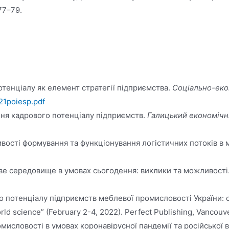
77–79.
потенціалу як елемент стратегії підприємства.
Соціально-еко
/21poiesp.pdf
ння кадрового потенціалу підприємств.
Галицький економічн
ивості формування та функціонування логістичних потоків в
еве середовище в умовах сьогодення: виклики та можливості
 потенціалу підприємств меблевої промисловості України: осві
rld science” (February 2-4, 2022). Perfect Publishing, Vancouv
омисловості в умовах коронавірусної пандемії та російської 