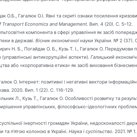
дак О.Б., Гагалюк О.І. Явні та скриті ознаки посилення кризо
f Transport Economics and Management.
Вип. 4 (20). С. 5–12.
. Культосвітня компонента в сфері управління як засіб попе
пеки в державі.
Вісник економічної науки України.
№ 2 (37). С
 Кирич Н. Б., Погайдак О. Б., Кузь Т. І., Гагалюк О. Передумо
(управлінські антикорупційні аспекти).
Галицький економічн
ва або «корпоративна етика» як засіб виховання бізнесмена.
галюк О. Інтернет: позитивні і негативні вектори інформацій
а. 2020. Вип. 1 (22). С. 116-129.
льник Л., Кузь Т., Гагалюк О. Особливості розвитку та резул
ирішення управлінських, філософсько-ідеологічних проблем у
успільної інертності громадян України, недосконалості держ
 та п’ятою колоною в Україні.
Наука і суспільство
. 2021. № 1