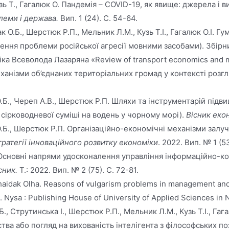
зь Т., Гагалюк О. Пандемія – COVID-19, як явище: джерела і 
леми і держава.
Вип. 1 (24). С. 54-64.
к О.Б., Шерстюк Р.П., Мельник Л.М., Кузь Т.І., Гагалюк О.І. 
ішення проблеми російської агресії мовними засобами). Збір
ка Всеволода Лазаряна «Review of transport economics and ma
 механізми об’єднаних територіальних громад у контексті розг
 О.Б., Череп А.В., Шерстюк Р.П. Шляхи та інструментарій пі
и сірководневої суміші на водень у чорному морі).
Вісник еко
 О.Б., Шерстюк Р.П. Організаційно-економічні механізми залу
тратегії інноваційного розвитку економіки
. 2022. Вип. № 1 (53
.І. Основні напрями удосконалення управління інформаційно-
сник.
Т.: 2022. Вип. № 2 (75). С. 72-81.
haidak Olha. Reasons of vulgarism problems in management and 
 Nysa : Publishing House of University of Applied Sciences in 
., Струтинська І., Шерстюк Р.П., Мельник Л.М., Кузь Т.І., Гаг
а або погляд на вихованість інтелігента з філософських пози