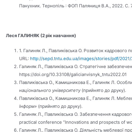
Панухник. Тернопіль : ФОП Паляниця В.А., 2022. С. 
Леся ГАЛИНЯК (2 рік навчання)
1. Галиняк Л., Павликівська О. Розвиток кадрового 
URL:
http://sepd.tntu.edu.ua/images/stories/pdf/2021
Галиняк Л., Павликівська О. Стратегічне забезпече
https://doi.org/10.33108/galicianvisnyk_tntu2022.01
Павликівська О., Камишникова Е., Галиняк Л. Особл
національного університету
(прийнято до друку).
Павликівська О., Камишникова Е., Галиняк Л. Мебл
Інформ»
(прийнято до друку).
Галиняк Л., Павликівська О. Забезпечення кадрового
practical conference “Innovations and prospects of wo
Галиняк Л., Павликівська О. Діяльність меблевої пр