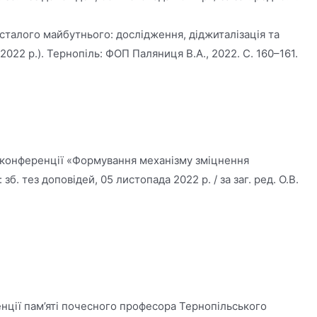
 сталого майбутнього: дослідження, діджиталізація та
022 р.). Тернопіль: ФОП Паляниця В.А., 2022. С. 160–161.
ї конференції «Формування механізму зміцнення
 тез доповідей, 05 листопада 2022 р. / за заг. ред. О.В.
енції пам’яті почесного професора Тернопільського