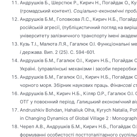
Андрушків Б., Шерстюк Р., Кирич Н., Погайдак О., Ку
(громадський контент).
Соціально-економічні проб
Андрушків Б.М., Головкова Л.С., Кирич Н.Б., Погайда
російській агресії, (публіцистичний погляд на вир
університету залізничного транспорту імені академі
Кузь Т.І., Малюта Л.Я., Гагалюк О.І. Функціональні
і держава.
Вип. 2 (25). С. 594-601.
Андрушків Б.М., Гагалюк О.І., Кирич Н.Б., Погайдак
Україні. (управлінські механізми і засоби переробк
Андрушків Б.М., Гагалюк О.І., Кирич Н.Б., Погайдак
чорного моря. Збірник наукових праць.
Фінансові с
Андрушків Б.М., Кирич Н.Б., Кіляр О.Р., Гагалюк О
ОТГ у повоєнний період
. Галицький економічний ві
Andrushkiv Bohdan, Hahaliuk Olha, Kyrych Natalia, Po
in Changing Dynamics of Global Village 2 : Monograph.
Череп А.В., Андрушків Б.М., Кирич Н.Б., Погайдак О.Б
формуванні особистості посттоталітарного суспільств