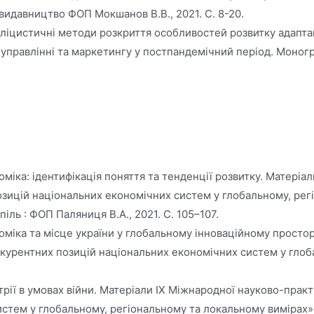
: видавництво ФОП Мокшанов В.В., 2021. С. 8-20.
о-публіцистичні методи розкриття особливостей розвитку адап
правлінні та маркетингу у постпандемічний період. Монографія
іка: ідентифікація поняття та тенденції розвитку. Матеріа
ицій національних економічних систем у глобальному, регіо
опіль : ФОП Паляниця В.А., 2021. С. 105–107.
міка та місце україни у глобальному інноваційному просторі
урентних позицій національних економічних систем у глоба
трії в умовах війни. Матеріали IX Міжнародної науково-пра
ем у глобальному, регіональному та локальному вимірах»: зб.