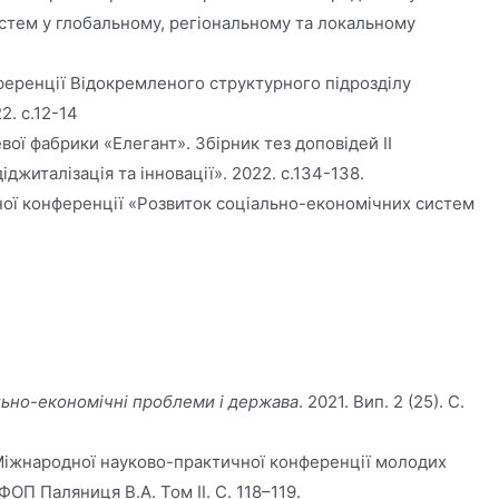
стем у глобальному, регіональному та локальному
нференції Відокремленого структурного підрозділу
2. с.12-14
ої фабрики «Елегант». Збірник тез доповідей ІІ
житалізація та інновації». 2022. с.134-138.
ичної конференції «Розвиток соціально-економічних систем
ьно-економічні проблеми і держава
. 2021. Вип. 2 (25). С.
Ⅹ Міжнародної науково-практичної конференції молодих
ФОП Паляниця В.А. Том Ⅱ. С. 118–119.