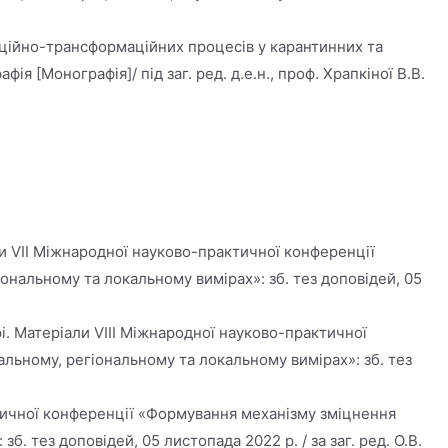
таційно-трансформаційних процесів у карантинних та
 [Монографія]/ під заг. ред. д.е.н., проф. Храпкіної В.В.
ли VІІ Міжнародної науково-практичної конференції
нальному та локальному вимірах»: зб. тез доповідей, 05
. Матеріали VІІІ Міжнародної науково-практичної
льному, регіональному та локальному вимірах»: зб. тез
ктичної конференції «Формування механізму зміцнення
 тез доповідей, 05 листопада 2022 р. / за заг. ред. О.В.