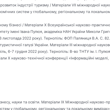
а розвиток індустрії туризму / Матеріали VІІ міжнародної н
омічних систем у глобальному, регіональному та локальному
ному бізнесі / Матеріали Х Всеукраїнської науково-практичн
итету імені Івана Пулюя, академіка НАН України Миколи Григ
8 листопада 2022 року). Тернопіль: ФОП Паляниця В.А. С. 82.
туристичної галузі України. Матеріали ІІІ міжнародної наук
ль, 6-7 грудня 2022 року). Тернопіль: В-во ТНТУ ім. І. Пулюя.
али X науково-технічної конференції «Інформаційні моделі, 
ізнесу, науки та освіти. Матеріали IX Міжнародної науково
ем у глобальному, регіональному та локальному вимірах»: зб.