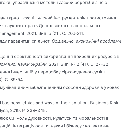
витоки, управлінські методи і засоби боротьби з нею
Гуманітарно – суспільнісний інструментарій протистояння
ник наукових праць Дніпровського національного
nagement. 2021. Вип. 5 (21). С. 206-211.
ляду парадигми спільнот.
Соціально-економічні проблеми
двищення ефективності використання природних ресурсів в
номічної науки України
. 2021. Вип. № 2 (41). С. 27-32.
чення інвестицій у переробку сірководневої суміші
). С. 89-94.
комунікаційним забезпеченням охорони здоров’я в умовах
business-ethics and ways of their solution. Business Risk
Nysa, 2019. P. 338–345.
алюк О.І. Роль духовності, культури та моральності в
цій. Інтеграція освіти, науки і бізнесу : колективна