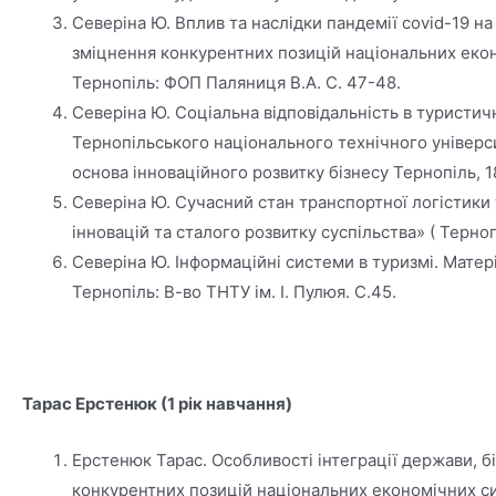
Северіна Ю. Вплив та наслідки пандемії covid-19 н
зміцнення конкурентних позицій національних екон
Тернопіль: ФОП Паляниця В.А. С. 47-48.
Северіна Ю. Соціальна відповідальність в туристич
Тернопільського національного технічного універс
основа інноваційного розвитку бізнесу Тернопіль, 1
Северіна Ю. Сучасний стан транспортної логістики 
інновацій та сталого розвитку суспільства» ( Тернопі
Северіна Ю. Інформаційні системи в туризмі. Матері
Тернопіль: В-во ТНТУ ім. І. Пулюя. С.45.
Тарас Ерстенюк (1 рік навчання)
Ерстенюк Тарас. Особливості інтеграції держави, б
конкурентних позицій національних економічних сист