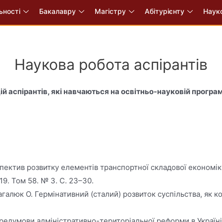
ьності
Бакалавру
Магістру
Абітурієнту
Науко
Наукова робота аспірантів
ій аспірантів, які навчаються
на освітньо-науковій прогр
ерспектив розвитку елементів транспортної складової економі
19. Том 58. № 3. С. 23–30.
Гагалюк О. Гермінативний (сталий) розвиток суспільства, як 
 передумови адміністративно-територіальної реформи в Україн