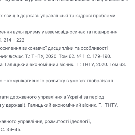
вих явищ в державі: управлінські та кадрові проблеми
редження вульгаризму у взаємовідносинах та поширення
. 214 – 222.
ви посилення виконавчої дисципліни та особливості
ий вісник.
Т.: ТНТУ, 2020. Том 62. № 1. С. 179–190.
 Галицький економічний вісник. Т.: ТНТУ, 2020. Том 63.
но – комунікативного розвитку в умовах глобалізації
ьтати державного управління в Україні за період
 державі). Галицький економічний вісник. Т.: ТНТУ,
авного управління, розмитості ідеології,
. С. 36–45.