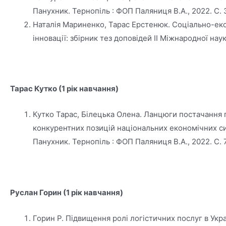
Панухник. Тернопіль : ФОП Паляниця В.А., 2022. С. 
Наталія Мариненко, Тарас Ерстенюк. Соціально-екон
інновації: збірник тез доповідей ІІ Міжнародної на
Тарас Кутко (1 рік навчання)
Кутко Тарас, Білецька Олена. Ланцюги постачання 
конкурентних позицій національних економічних сист
Панухник. Тернопіль : ФОП Паляниця В.А., 2022. С. 
Руслан Горин (1 рік навчання)
Горин Р. Підвищення ролі логістичних послуг в Укр