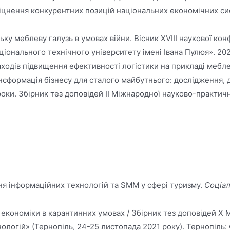
іцнення конкурентних позицій національних економічних си
ьку меблеву галузь в умовах війни. Вісник XVIII наукової ко
онального технічного університету імені Івана Пулюя». 202
аходів підвищення ефективності логістики на прикладі меблев
формація бізнесу для сталого майбутнього: дослідження, дід
а уроки. Збірник тез доповідей ІІ Міжнародної науково-практ
ння інформаційних технологій та SMM у сфері туризму.
Соціал
та економіки в карантинних умовах / Збірник тез доповідей 
нологій» (Тернопіль, 24-25 листопада 2021 року). Тернопіль: 