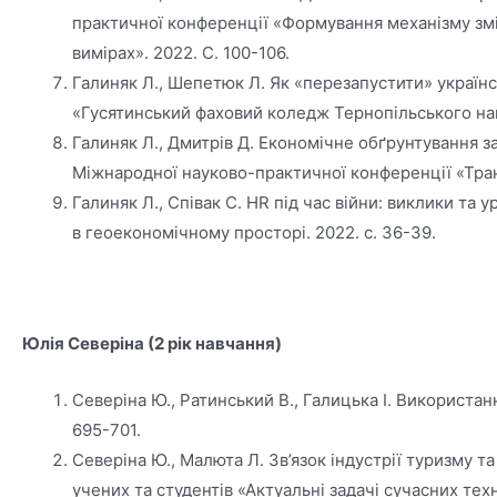
практичної конференції «Формування механізму зм
вимірах». 2022. С. 100-106.
Галиняк Л., Шепетюк Л. Як «перезапустити» українс
«Гусятинський фаховий коледж Тернопільського наці
Галиняк Л., Дмитрів Д. Економічне обґрунтування з
Міжнародної науково-практичної конференції «Транс
Галиняк Л., Співак С. HR під час війни: виклики т
в геоекономічному просторі. 2022. с. 36-39.
Юлія Северіна (2 рік навчання)
Северіна Ю., Ратинський В., Галицька І. Використа
695-701.
Северіна Ю., Малюта Л. Зв’язок індустрії туризму 
учених та студентів «Актуальні задачі сучасних тех