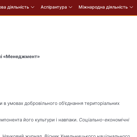
ва діяльність
Аспірантура
Міжнародна діяльність
Це цікаво
амі «Менеджмент»
ки в умовах добровільного об’єднання територіальних
компонента його культури і навпаки.
Соціально-економічні
і. Науковий журнал.
Вісник Хмельницького національного