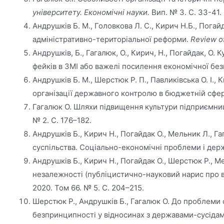
університету. Економічні науки.
Вип. № 3. С. 33-41.
Андрушків Б. М., Головкова Л. С., Кирич Н.Б., Погай
адміністративно-територіальної реформи.
Review o
Андрушків, Б., Гагалюк, О., Кирич, Н., Погайдак, О
фейків в ЗМІ або важелі посилення економічної без
Андрушків Б. М., Шерстюк Р. П., Павликівська О. І.,
організації державного контролю в бюджетній сфер 
Гагалюк О. Шляхи підвищення культури підприємницт
№ 2. С. 176–182.
Андрушків Б., Кирич Н., Погайдак О., Мельник Л., Га
суспільства. Соціально-економічні проблеми і держав
Андрушків Б., Кирич Н., Погайдак О., Шерстюк Р., Ме
незалежності (публіцистично-науковий нарис про в
2020. Том 66. № 5. С. 204–215.
Шерстюк Р., Андрушків Б., Гагалюк О. До проблеми с
безпринципності у відносинах з державами-сусідами