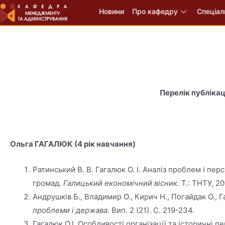
Новини
Про кафедру
Спеціал
Перелік публікац
Ольга ГАГАЛЮК (4 рік навчання)
Ратинський В. В. Гагалюк О. І. Аналіз проблем і п
громад.
Галицький економічний вісник.
Т.: ТНТУ, 20
Андрушків Б., Владимир О., Кирич Н., Погайдак О., 
проблеми і держава.
Вип. 2 (21). С. 219-234.
Гагалюк О.І. Особливості організації та історичні