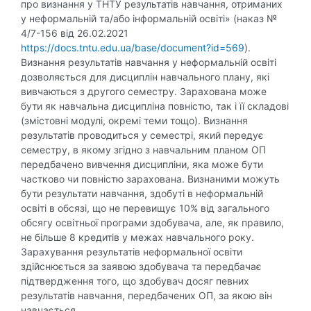
про визнання у ТНТУ результатів навчання, отриманих
у неформальній та/або інформальній освіті» (наказ №
4/7-156 від 26.02.2021
https://docs.tntu.edu.ua/base/document?id=569
).
Визнання результатів навчання у неформальній освіті
дозволяється для дисциплін навчального плану, які
вивчаються з другого семестру. Зарахована може
бути як навчальна дисципліна повністю, так і її складові
(змістовні модулі, окремі теми тощо). Визнання
результатів проводиться у семестрі, який передує
семестру, в якому згідно з навчальним планом ОП
передбачено вивчення дисципліни, яка може бути
частково чи повністю зарахована. Визнаними можуть
бути результати навчання, здобуті в неформальній
освіті в обсязі, що не перевищує 10% від загального
обсягу освітньої програми здобувача, але, як правило,
не більше 8 кредитів у межах навчального року.
Зарахування результатів неформальної освіти
здійснюється за заявою здобувача та передбачає
підтвердження того, що здобувач досяг певних
результатів навчання, передбачених ОП, за якою він
навчається.