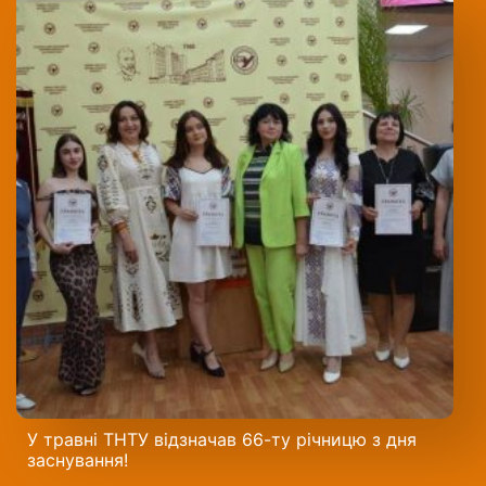
У травні ТНТУ відзначав 66-ту річницю з дня
заснування!