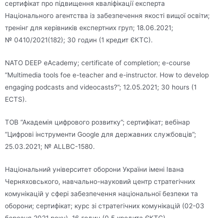
сертифікат про підвищення кваліфікації експерта
Національного агентства із забезпечення якості вищої освіти;
тренінг для керівників експертних груп; 18.06.2021;
№ 0410/2021(182); 30 годин (1 кредит ЄКТС).
NATO DEEP eAcademy; certificate of completion; e-course
“Multimedia tools foe e-teacher and e-instructor. How to develop
engaging podcasts and videocasts?”; 12.05.2021; 30 hours (1
ECTS).
ТОВ “Академія цифрового розвитку”; сертифікат; вебінар
“Цифрові інструменти Google для державних службовців”;
25.03.2021; № ALLBC-1580.
Національний університет оборони України імені Івана
Черняховського, навчально-науковий центр стратегічних
комунікацій у сфері забезпечення національної безпеки та
оборони; сертифікат; курс зі стратегічних комунікацій (02-03
березня 2021 року), 16 годин (0,5 кредита ЄКТС).