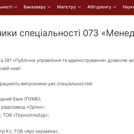
ьності
Бакалавру
Магістру
Абітурієнту
Науко
ники спеціальності 073 «Мене
а 281 «Публічне управління та адміністрування» дозволяє 
овій ниві!
 працюють випускники цих спеціальностей:
дний банк (ПУМБ);
радіозавод «Оріон»;
; ТОВ «Тернопільбуд»;
р К»; ТОВ «Арс кераміка»;