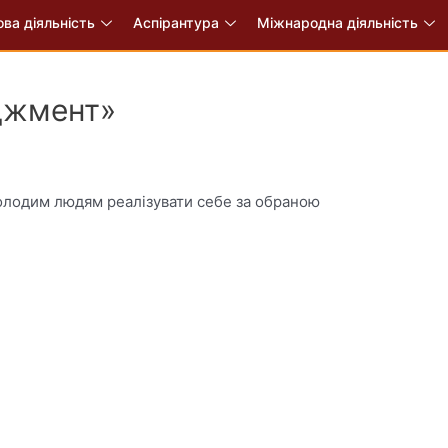
ва діяльність
Аспірантура
Міжнародна діяльність
Це цікаво
джмент»
молодим людям реалізувати себе за обраною