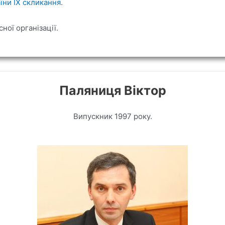
їни IX скликання
.
ної організації.
Паляниця Віктор
Випускник 1997 року.