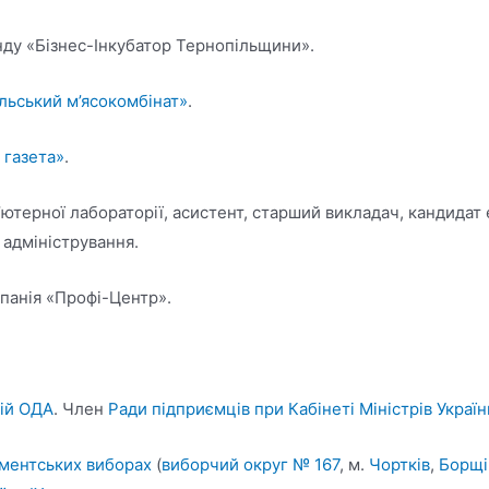
нду «Бізнес-Інкубатор Тернопільщини».
льський м’ясокомбінат»
.
 газета»
.
’ютерної лабораторії, асистент, старший викладач, кандидат 
 адміністрування.
панія «Профі-Центр».
ій ОДА
. Член
Ради підприємців при Кабінеті Міністрів Україн
ментських виборах
(
виборчий округ № 167
, м.
Чортків
,
Борщі