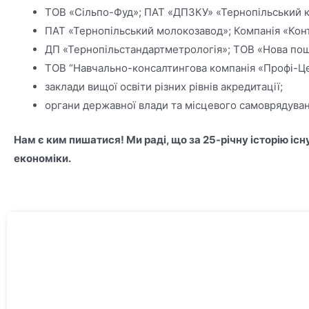
ТОВ «Сільпо-Фуд»; ПАТ «ДПЗКУ» «Тернопільський к
ПАТ «Тернопільський молокозавод»; Компанія «Кон
ДП «Тернопільстандартметрологія»; ТОВ «Нова пош
ТОВ “Навчально-консалтингова компанія «Профі-Ц
заклади вищої освіти різних рівнів акредитації;
органи державної влади та місцевого самоврядува
Нам є ким пишатися! Ми раді, що за 25-річну історію і
економіки.