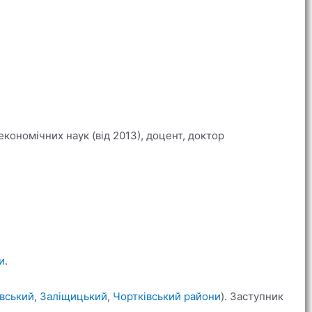
економічних наук (від 2013), доцент, доктор
и
.
вський
,
Заліщицький
,
Чортківський райони
). Заступник