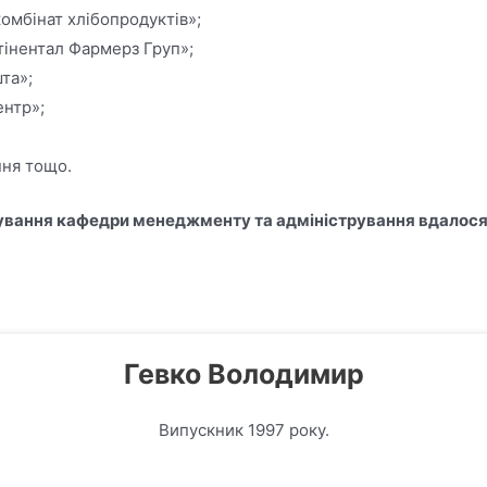
омбінат хлібопродуктів»;
тінентал Фармерз Груп»;
та»;
ентр»;
ння тощо.
снування кафедри менеджменту та адміністрування вдалося 
Гевко Володимир
Випускник 1997 року.