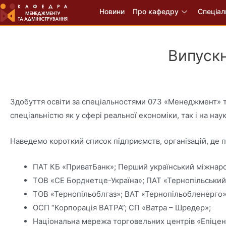
Новини
Про кафедру
Спеціал
Випуск
Здобуття освіти за спеціальностями 073 «Менеджмент» т
спеціальністю як у сфері реальної економіки, так і на наук
Наведемо короткий список підприємств, організацій, де
ПАТ КБ «ПриватБанк»; Перший український міжнаро
ТОВ «СЕ Борднетце-Україна»; ПАТ «Тернопільський 
ТОВ «Тернопільоблгаз»; ВАТ «Тернопільобленерго»
ОСП “Корпорація ВАТРА”; СП «Ватра – Шредер»;
Національна мережа торговельних центрів «Епіцент