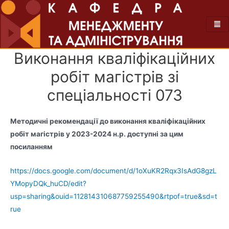
Виконання кваліфікаційних
робіт магістрів зі
спеціальності 073
Методичні рекомендації до виконання кваліфікаційних
робіт магістрів у 2023-2024 н.р. доступні за цим
посиланням
https://docs.google.com/document/d/1oXuKR2Rqx3IsAdG8gzL
YMopyDQk_huCD/edit?
usp=sharing&ouid=112814310687759255490&rtpof=true&sd=t
rue