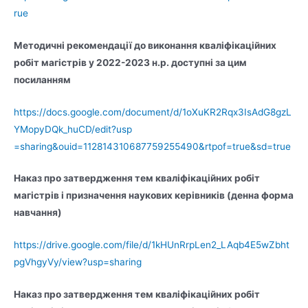
rue
Методичні рекомендації до виконання кваліфікаційних
робіт магістрів у 2022-2023 н.р. доступні за цим
посиланням
https://docs.google.com/document/d/1oXuKR2Rqx3IsAdG8gzL
YMopyDQk_huCD/edit?usp
=sharing&ouid=112814310687759255490&rtpof=true&sd=true
Наказ про затвердження тем кваліфікаційних робіт
магістрів і призначення наукових керівників (денна форма
навчання)
https://drive.google.com/file/d/1kHUnRrpLen2_LAqb4E5wZbht
pgVhgyVy/view?usp=sharing
Наказ про затвердження тем кваліфікаційних робіт