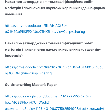
Наказ про затвердження тем кваліфікаційних робіт
магістрів і призначення наукових керівників (денна форма
навчання)
https://drive.google.com/file/d/1AOt8L-
oQ1HSCePlIKFPXfUdzZfNKB-xu/view?usp=sharing
Наказ про затвердження тем кваліфікаційних робіт
магістрів і призначення наукових керівників (студентів-
іноземців)
https://drive.google.com/file/d/1Yff6i3RchGGxAGTM015Eg8b6
njDO6DNQ/view?usp=sharing
Guide to writing Master’s Paper
https://docs.google.com/document/d/17Y7VZOiCkf8v-
boz_YIC8SFfs4iH7UnD/edit?
usp=sharing&ouid=112814310687759255490&rtpof=true&sd=t