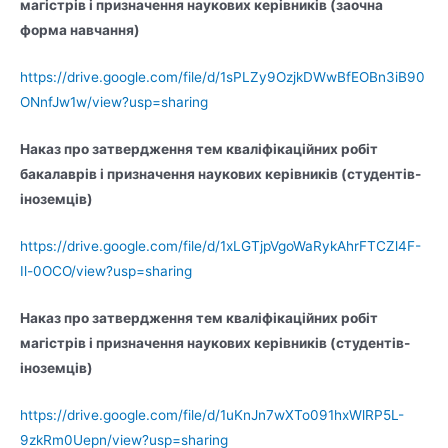
магістрів і призначення наукових керівників (заочна
форма навчання)
https://drive.google.com/file/d/1sPLZy9OzjkDWwBfEOBn3iB90
ONnfJw1w/view?usp=sharing
Наказ про затвердження тем кваліфікаційних робіт
бакалаврів і призначення наукових керівників (студентів-
іноземців)
https://drive.google.com/file/d/1xLGTjpVgoWaRykAhrFTCZl4F-
Il-0OCO/view?usp=sharing
Наказ про затвердження тем кваліфікаційних робіт
магістрів і призначення наукових керівників (студентів-
іноземців)
https://drive.google.com/file/d/1uKnJn7wXTo091hxWlRP5L-
9zkRm0Uepn/view?usp=sharing