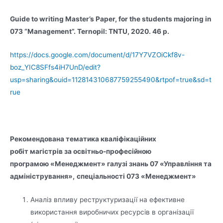
Guide to writing Master’s Paper, for the students majoring in
073 “Management”. Ternopil: TNTU, 2020. 46 p.
https://docs.google.com/document/d/17Y7VZOiCkf8v-
boz_YIC8SFfs4iH7UnD/edit?
usp=sharing&ouid=112814310687759255490&rtpof=true&sd=t
rue
Рекомендована тематика кваліфікаційних
робіт
магістрів за освітньо-професійною
програмою «Менеджмент» галузі знань 07 «Управління та
адміністрування»,
спеціальності 073 «Менеджмент»
Аналіз впливу реструктуризації на ефективне
використання виробничих ресурсів в організації