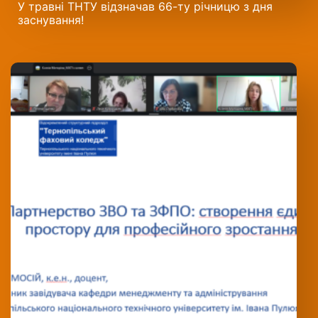
У травні ТНТУ відзначав 66-ту річницю з дня
заснування!