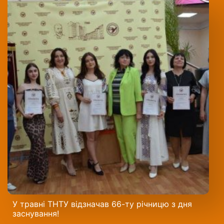
У травні ТНТУ відзначав 66-ту річницю з дня
заснування!