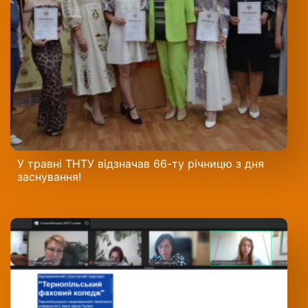
У травні ТНТУ відзначав 66-ту річницю з дня
заснування!