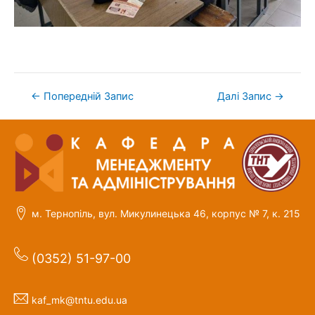
←
Попередній Запис
Далі Запис
→
м. Тернопіль, вул. Микулинецька 46, корпус № 7, к. 215
(0352) 51-97-00
kaf_mk@tntu.edu.ua