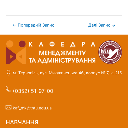
←
Попередній Запис
Далі Запис
→
м. Тернопіль, вул. Микулинецька 46, корпус № 7, к. 215
(0352) 51-97-00
kaf_mk@tntu.edu.ua
НАВЧАННЯ