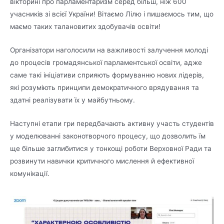
вікторині про парламентаризм серед більш, ніж 600
учасників зі всієї України! Вітаємо Лілю і пишаємось тим, що
маємо таких талановитих здобувачів освіти!
Організатори наголосили на важливості залучення молоді
до процесів громадянської парламентської освіти, адже
саме такі ініціативи сприяють формуванню нових лідерів,
які розуміють принципи демократичного врядування та
здатні реалізувати їх у майбутньому.
Наступні етапи гри передбачають активну участь студентів
у моделюванні законотворчого процесу, що дозволить їм
ще більше заглибитися у тонкощі роботи Верховної Ради та
розвинути навички критичного мислення й ефективної
комунікації.