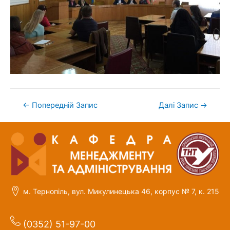
←
Попередній Запис
Далі Запис
→
м. Тернопіль, вул. Микулинецька 46, корпус № 7, к. 215
(0352) 51-97-00