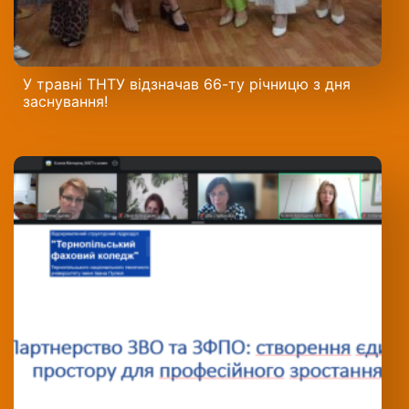
У травні ТНТУ відзначав 66-ту річницю з дня
заснування!