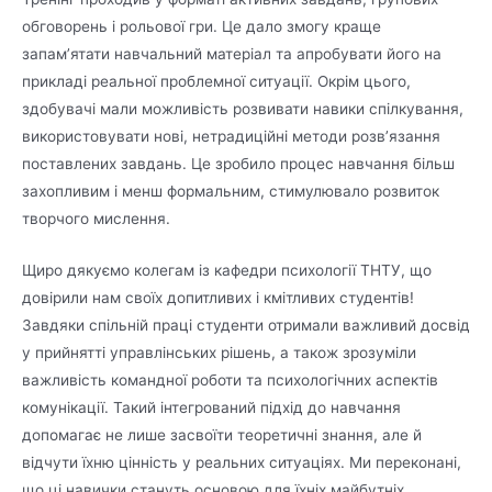
обговорень і рольової гри. Це дало змогу краще
запам’ятати навчальний матеріал та апробувати його на
прикладі реальної проблемної ситуації. Окрім цього,
здобувачі мали можливість розвивати навики спілкування,
використовувати нові, нетрадиційні методи розв’язання
поставлених завдань. Це зробило процес навчання більш
захопливим і менш формальним, стимулювало розвиток
творчого мислення.
Щиро дякуємо колегам із кафедри психології ТНТУ, що
довірили нам своїх допитливих і кмітливих студентів!
Завдяки спільній праці студенти отримали важливий досвід
у прийнятті управлінських рішень, а також зрозуміли
важливість командної роботи та психологічних аспектів
комунікації. Такий інтегрований підхід до навчання
допомагає не лише засвоїти теоретичні знання, але й
відчути їхню цінність у реальних ситуаціях. Ми переконані,
що ці навички стануть основою для їхніх майбутніх