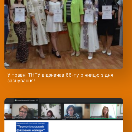
У травні ТНТУ відзначав 66-ту річницю з дня
заснування!