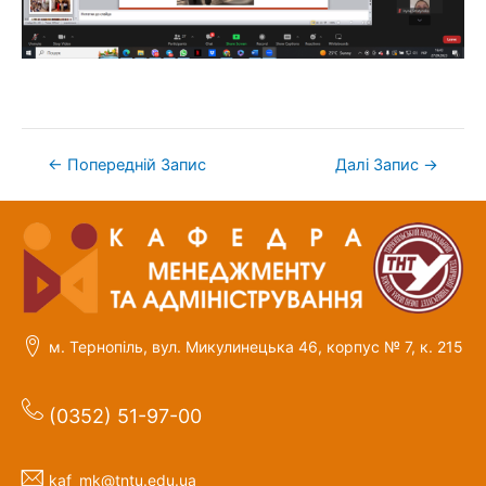
←
Попередній Запис
Далі Запис
→
м. Тернопіль, вул. Микулинецька 46, корпус № 7, к. 215
(0352) 51-97-00
kaf_mk@tntu.edu.ua