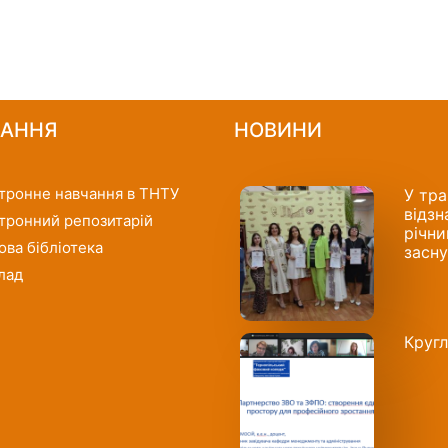
ЧАННЯ
НОВИНИ
тронне навчання в ТНТУ
У тра
відзн
тронний репозитарій
річни
ова бібліотека
засну
лад
Кругл