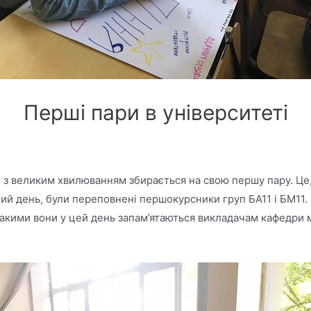
Перші пари в університеті
 з великим хвилюванням збирається на свою першу пару. Це, 
 день, були переповнені першокурсники груп БА11 і БМ11. Мол
. Такими вони у цей день запам’ятаються викладачам кафедри