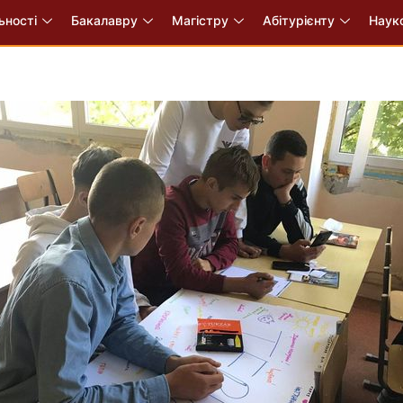
ьності
Бакалавру
Магістру
Абітурієнту
Науко