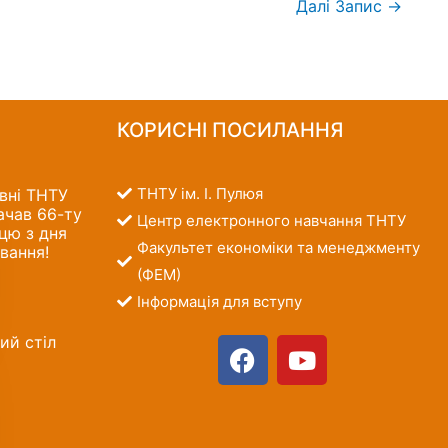
Далі Запис
→
КОРИСНІ ПОСИЛАННЯ
ТНТУ ім. І. Пулюя
вні ТНТУ
ачав 66-ту
Центр електронного навчання ТНТУ
цю з дня
Факультет економіки та менеджменту
вання!
(ФЕМ)
Інформація для вступу
ий стіл